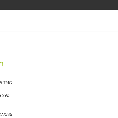
m
5 TMG:
e 29a
3277586