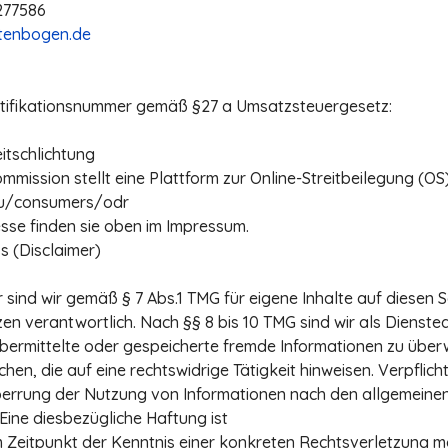
3277586
tenbogen.de
tifikationsnummer gemäß §27 a Umsatzsteuergesetz:
itschlichtung
mission stellt eine Plattform zur Online-Streitbeilegung (OS)
eu/consumers/odr
sse finden sie oben im Impressum.
 (Disclaimer)
 sind wir gemäß § 7 Abs.1 TMG für eigene Inhalte auf diesen 
en verantwortlich. Nach §§ 8 bis 10 TMG sind wir als Dienste
, übermittelte oder gespeicherte fremde Informationen zu üb
en, die auf eine rechtswidrige Tätigkeit hinweisen. Verpflic
perrung der Nutzung von Informationen nach den allgemeine
Eine diesbezügliche Haftung ist
 Zeitpunkt der Kenntnis einer konkreten Rechtsverletzung mö