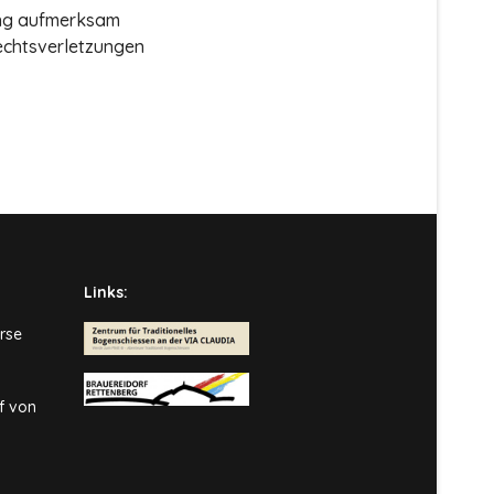
zung aufmerksam
echtsverletzungen
Links:
rse
f von