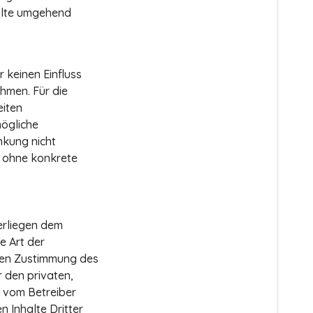
alte umgehend
 keinen Einfluss
hmen. Für die
eiten
mögliche
nkung nicht
ch ohne konkrete
terliegen dem
e Art der
hen Zustimmung des
r den privaten,
t vom Betreiber
 Inhalte Dritter