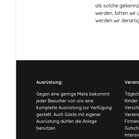
als solche gekennz
werden, bitten wir
werden wir derarti
Ausrüstung:
Veran
Gegen eine geringe Miete bekommt
Täglic
jeder Besucher von uns eine
Kinder
komplette Ausrüstung zur Verfügung
Versch
gestellt. Auch Gäste mit eigener
Verein
Ausrüstung dürfen die Anlage
Firmen
benutzen.
Gutsch
Intens