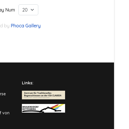
lay Num
d by
Phoca Gallery
Links:
rse
f von