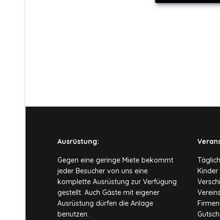
Ausrüstung:
Veran
Gegen eine geringe Miete bekommt
Täglic
jeder Besucher von uns eine
Kinder
komplette Ausrüstung zur Verfügung
Versch
gestellt. Auch Gäste mit eigener
Verein
Ausrüstung dürfen die Anlage
Firmen
benutzen.
Gutsch